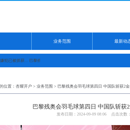
业务范围
最新动
...
巴黎残奥会羽毛球第四日 中国队斩获2金8人进决赛...
monet大黑龙正面
的位置：
杏耀开户
>
业务范围
> 巴黎残奥会羽毛球第四日 中国队斩获2金
巴黎残奥会羽毛球第四日 中国队斩获2
发布日期：2024-09-09 08:06 点击次数：