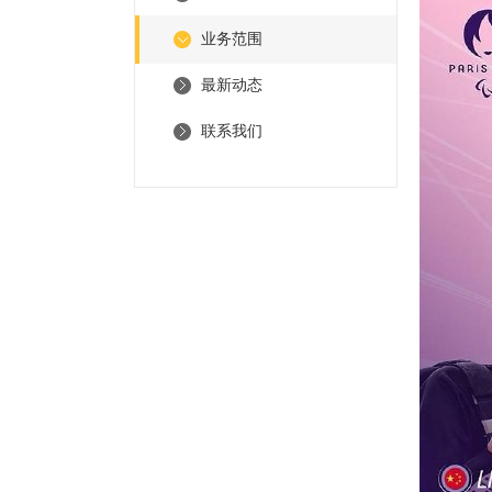
业务范围
最新动态
联系我们