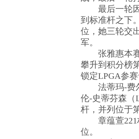
最后一轮因为
到标准杆之下
位，她三轮交出2
军。
张雅惠本赛季已
攀升到积分榜
锁定LPGA参
法蒂玛-费尔南德斯
伦-史蒂芬森（La
杆，并列位于
章蕴萱221杆（
位。