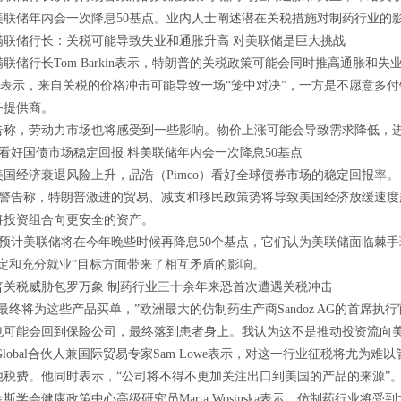
美联储年内会一次降息50基点。业内人士阐述潜在关税措施对制药行业的
储行长：关税可能导致失业和通胀升高 对美联储是巨大挑战
行长Tom Barkin表示，特朗普的关税政策可能会同时推高通胀和失
n表示，来自关税的价格冲击可能导致一场“笼中对决”，一方是不愿意多付
务提供商。
，劳动力市场也将感受到一些影响。物价上涨可能会导致需求降低，进
看好国债市场稳定回报 料美联储年内会一次降息50基点
经济衰退风险上升，品浩（Pimco）看好全球债券市场的稳定回报率。
o警告称，特朗普激进的贸易、减支和移民政策势将导致美国经济放缓速
将投资组合向更安全的资产。
o预计美联储将在今年晚些时候再降息50个基点，它们认为美联储面临棘
稳定和充分就业”目标方面带来了相互矛盾的影响。
税威胁包罗万象 制药行业三十余年来恐首次遭遇关税冲击
将为这些产品买单，”欧洲最大的仿制药生产商Sandoz AG的首席执行官Ric
也可能会回到保险公司，最终落到患者身上。我认为这不是推动投资流向美
 Global合伙人兼国际贸易专家Sam Lowe表示，对这一行业征税将尤
他税费。他同时表示，“公司将不得不更加关注出口到美国的产品的来源”
会健康政策中心高级研究员Marta Wosinska表示，仿制药行业将