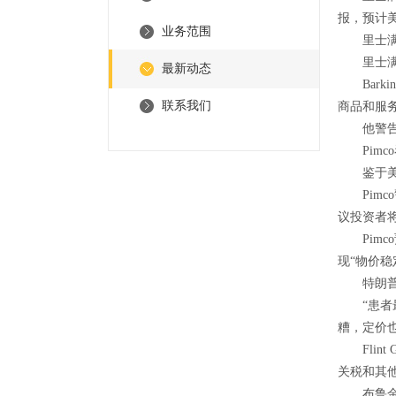
报，预计
业务范围
里士满联
里士满联储
最新动态
Barki
联系我们
商品和服
他警告称
Pimco
鉴于美国
Pimc
议投资者
Pimc
现“物价
特朗普关
“患者最终
糟，定价
Flint
关税和其
布鲁金斯学