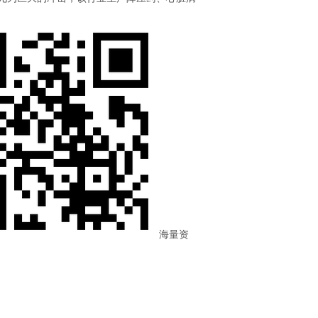
。
海量资