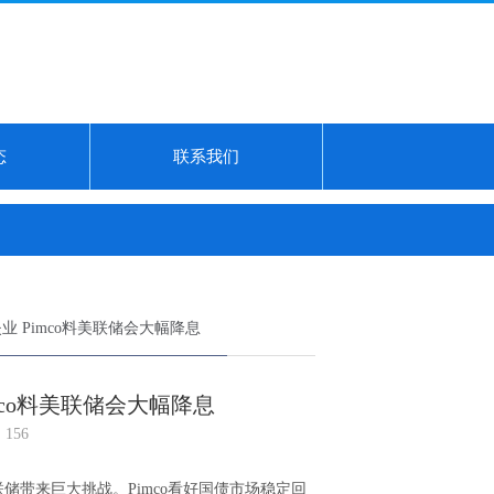
态
联系我们
最新净值1.0782，涨0.06%...
4月18日奕瑞转债下跌1.09%，转股溢价率60
 Pimco料美联储会大幅降息
co料美联储会大幅降息
156
带来巨大挑战。Pimco看好国债市场稳定回