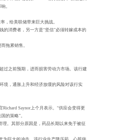
影响。
业率，给美联储带来巨大挑战。
钱的消费者，另一方是“坚信”必须转嫁成本的
而拖累销售。
度超过之前预期，进而损害劳动力市场。该行建
手环境，通胀上升和经济放缓的风险对该行实
hard Saynor上个月表示。“供应会变得更
国的策略”。
为难以管理。其部分原因是，药品长期以来免于被征
。
受到尤为巨大的冲击，该行业生产降压药、心脏病