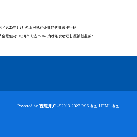
湾区2025年1-2月佛山房地产企业销售业绩排行榜
乎全是假货! 利润率高达750%, 为啥消费者还甘愿被割韭菜?
Powered by
杏耀开户
@2013-2022
RSS地图
HTML地图