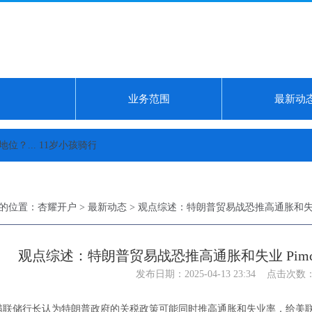
业务范围
最新动
...
11岁小孩骑行身亡 律师:监护人失职...
7月12日基金净值：兴业裕恒债券A
的位置：
杏耀开户
>
最新动态
> 观点综述：特朗普贸易战恐推高通胀和失业
观点综述：特朗普贸易战恐推高通胀和失业 Pim
发布日期：2025-04-13 23:34 点击次数：
储行长认为特朗普政府的关税政策可能同时推高通胀和失业率，给美联储