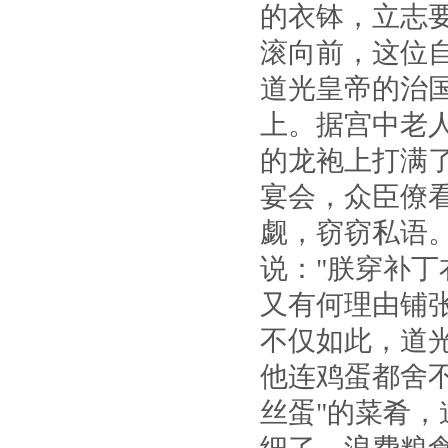
的衣钵，立志
滚向前，这位
道光皇帝的治
上。据宫中老
的龙袍上打满
宴会，众臣僚
觑，窃窃私语
说："朕穿补
又有何理由铺
不仅如此，道
他连鸡蛋都舍
丝蛋"的菜肴，